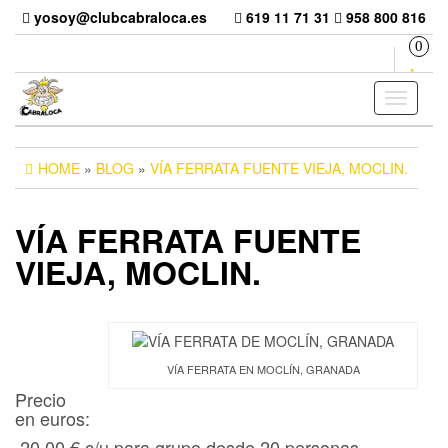
Skip
yosoy@clubcabraloca.es
619 11 71 31
958 800 816
to
0
the
content
Toggle
navigati
HOME
»
BLOG
»
VÍA FERRATA FUENTE VIEJA, MOCLIN.
VÍA FERRATA FUENTE
VIEJA, MOCLIN.
VÍA FERRATA EN MOCLÍN, GRANADA
Precio
en euros:
20,00 € c/u para grupo desde 20 personas.