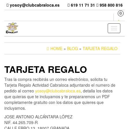
Skip
yosoy@clubcabraloca.es
619 11 71 31
958 800 816
to
0
the
content
Toggle
navigati
HOME
»
BLOG
»
TARJETA REGALO
TARJETA REGALO
Tras la compra recibirás un correo electrónico, solicita tu
Tarjeta Regalo Actividad Cabraloca adjuntando el numero de
pedido al correo
yosoy@clubcabraloca.es
, detalla los datos
que quieras que te incluyamos y te prepararemos un PDF
completamente gratuito con los datos que quieres que
incluyamos.
JOSE ANTONIO ALCÁNTARA LÓPEZ
NIF. 44.265.709-R
CALLE EBRO 13, 18007 GRANADA.