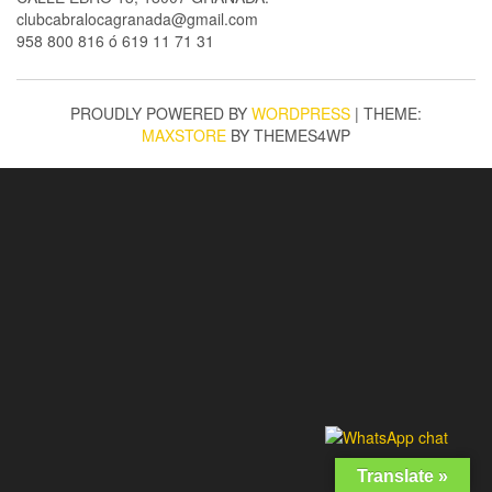
clubcabralocagranada@gmail.com
958 800 816 ó 619 11 71 31
PROUDLY POWERED BY
WORDPRESS
|
THEME:
MAXSTORE
BY THEMES4WP
Translate »