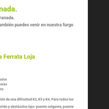
anada.
Granada.
 también puedes venir en nuestra furgo
a Ferrata Loja
nutos
horas
to
ción de una dificultad K2, K3 y K4. Para todos los
rrido y obstáculos tipo: puente colgante, puente