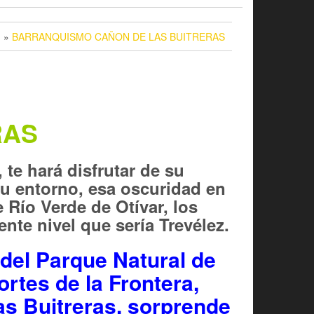
G
»
BARRANQUISMO CAÑON DE LAS BUITRERAS
RAS
te hará disfrutar de su
su entorno, esa oscuridad en
 Río Verde de Otívar, los
nte nivel que sería Trevélez.
 del Parque Natural de
rtes de la Frontera,
as Buitreras, sorprende