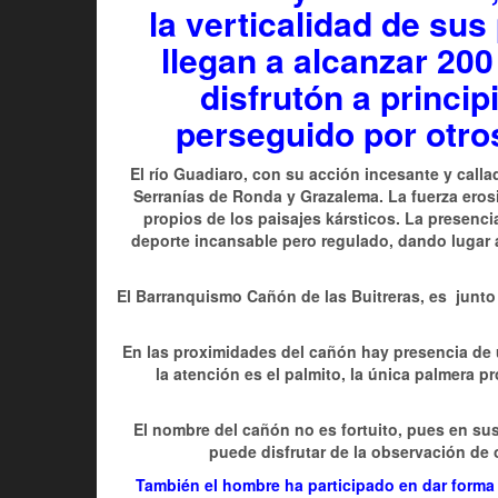
la verticalidad de su
llegan a alcanzar 200
disfrutón a princi
perseguido por otros
El río Guadiaro, con su acción incesante y calla
Serranías de Ronda y Grazalema. La fuerza erosi
propios de los paisajes kársticos. La presencia
deporte incansable pero regulado, dando lugar 
El Barranquismo Cañón de las Buitreras, es junto
En las proximidades del cañón hay presencia de 
la atención es el palmito, la única palmera p
El nombre del cañón no es fortuito, pues en sus
puede disfrutar de la observación de 
También el hombre ha participado en dar forma a