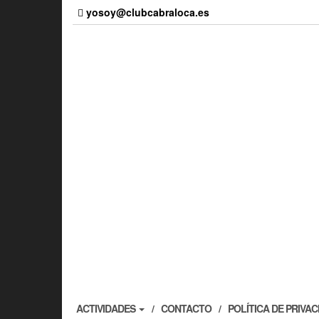
Skip
yosoy@clubcabraloca.es
to
the
content
ACTIVIDADES
CONTACTO
POLÍTICA DE PRIVA