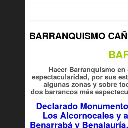
BARRANQUISMO CAÑ
BAR
Hacer Barranquismo en e
espectacularidad, por sus es
algunas zonas y sobre tod
dos barrancos más espectacula
Declarado Monumento Na
Los Alcornocales y a
Benarrabá y Benalauría,