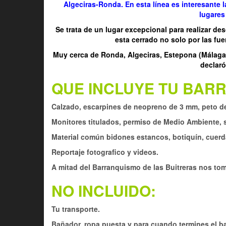
Algeciras-Ronda. En esta línea es interesant
lugares
Se trata de un lugar excepcional para realizar de
esta cerrado no solo por las fu
Muy cerca de Ronda, Algeciras, Estepona (Málaga) 
declaró
QUE INCLUYE TU BAR
Calzado, escarpines de neopreno de 3 mm, peto d
Monitores titulados, permiso de Medio Ambiente, s
Material común bidones estancos, botiquín, cuerda
Reportaje fotografico y videos.
A mitad del Barranquismo de las Buitreras nos toma
NO INCLUIDO:
Tu transporte.
Bañador, ropa puesta y para cuando termines el ba