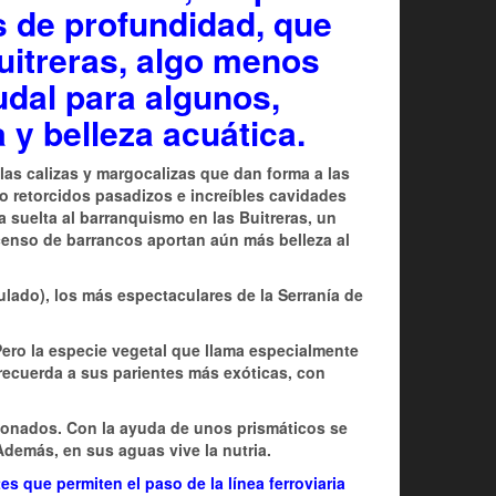
s de profundidad, que
uitreras, algo menos
udal para algunos,
 y belleza acuática.
las calizas y margocalizas que dan forma a las
do retorcidos pasadizos e increíbles cavidades
a suelta al barranquismo en las Buitreras, un
censo de barrancos aportan aún más belleza al
lado), los más espectaculares de la Serranía de
ero la especie vegetal que llama especialmente
a recuerda a sus parientes más exóticas, con
 leonados. Con la ayuda de unos prismáticos se
Además, en sus aguas vive la nutria.
s que permiten el paso de la línea ferroviaria