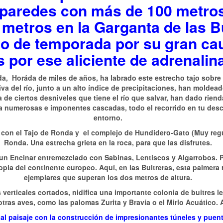
s paredes con más de 100 metro
 metros en la Garganta de las B
pio de temporada por su gran ca
 por ese aliciente de adrenalina
da, Horáda de miles de años, ha labrado este estrecho tajo sobre 
va del río, junto a un alto índice de precipitaciones, han moldea
 de ciertos desniveles que tiene el río que salvar, han dado riend
a numerosas e imponentes cascadas, todo el recorrido en tu des
entorno.
 con el Tajo de Ronda y el complejo de Hundidero-Gato (Muy regu
Ronda. Una estrecha grieta en la roca, para que las disfrutes.
un Encinar entremezclado con Sabinas, Lentiscos y Algarrobos. P
ropia del continente europeo. Aquí, en las Buitreras, esta palmer
ejemplares que superan los dos metros de altura.
 verticales cortados, nidifica una importante colonia de buitres
otras aves, como las palomas Zurita y Bravía o el Mirlo Acuático. 
l paisaje con la construcción de impresionantes túneles y puente