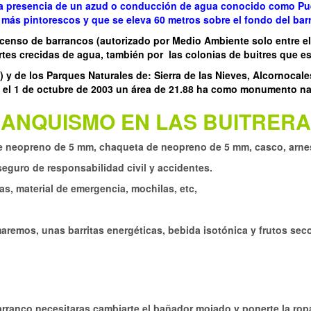
e la presencia de un azud o conducción de agua conocido como Pu
 más pintorescos y que se eleva 60 metros sobre el fondo del bar
scenso de barrancos (autorizado por Medio Ambiente solo entre el 
ertes crecidas de agua, también por las colonias de buitres que e
y de los Parques Naturales de: Sierra de las Nieves, Alcornocale
 el 1 de octubre de 2003 un área de 21.88 ha como monumento na
RANQUISMO EN LAS BUITRERA
e neopreno de 5 mm, chaqueta de neopreno de 5 mm, casco, arne
eguro de responsabilidad civil y accidentes.
s, material de emergencia, mochilas, etc,
remos, unas barritas energéticas, bebida isotónica y frutos secos
rranco necesitaras cambiarte el bañador mojado y ponerte la ropa