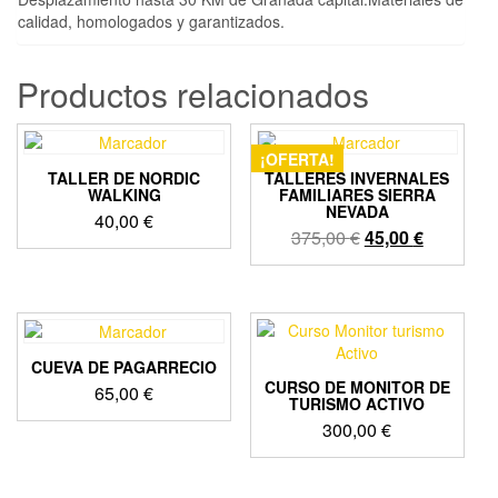
calidad, homologados y garantizados.
Productos relacionados
¡OFERTA!
TALLER DE NORDIC
TALLERES INVERNALES
WALKING
FAMILIARES SIERRA
NEVADA
40,00
€
El
El
375,00
€
45,00
€
precio
precio
original
actual
era:
es:
375,00 €.
45,00 €.
CUEVA DE PAGARRECIO
CURSO DE MONITOR DE
65,00
€
TURISMO ACTIVO
300,00
€