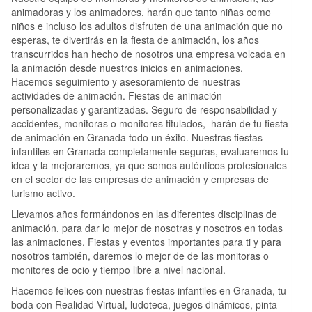
musicales, películas preferidas, series, personajes, y mucho
manualidades junto con sus hijos.
monitor/a para que los niños también disfruten de la fiesta,
de suplemento.
podrá proceder a su cancelación, si dicha cancelación se
animadoras y los animadores, harán que tanto niñas como
más! Echa un vistazo a nuestra colección
.En nuestro taller
boda, comunión o bautizo y así los padres puedan disfrutar a
produce con una anterioridad de 10 días al desarrollo de la
niños e incluso los adultos disfruten de una animación que no
de chapas fabricamos chapas con enganche de alfiler.
Condiciones de pago:
la par que sus hijos sin ninguna preocupación 🤗.
actividad, se devolverá el importe íntegro de dicha reserva. En
esperas, te divertirás en la fiesta de animación, los años
el caso de que se cancele la reserva dentro de los diez días
El pago del taller deberá realizarse con anterioridad al
transcurridos han hecho de nosotros una empresa volcada en
anteriores al desarrollo de la actividad, no se devolverá el
desarrollo de la actividad.
la animación desde nuestros inicios en animaciones.
importe de la misma.
Hacemos seguimiento y asesoramiento de nuestras
actividades de animación. Fiestas de animación
personalizadas y garantizadas. Seguro de responsabilidad y
accidentes, monitoras o monitores titulados, harán de tu fiesta
de animación en Granada todo un éxito. Nuestras fiestas
infantiles en Granada completamente seguras, evaluaremos tu
idea y la mejoraremos, ya que somos auténticos profesionales
en el sector de las empresas de animación y empresas de
turismo activo.
Llevamos años formándonos en las diferentes disciplinas de
animación, para dar lo mejor de nosotras y nosotros en todas
las animaciones. Fiestas y eventos importantes para ti y para
nosotros también, daremos lo mejor de de las monitoras o
monitores de ocio y tiempo libre a nivel nacional.
Hacemos felices con nuestras fiestas infantiles en Granada, tu
boda con Realidad Virtual, ludoteca, juegos dinámicos, pinta