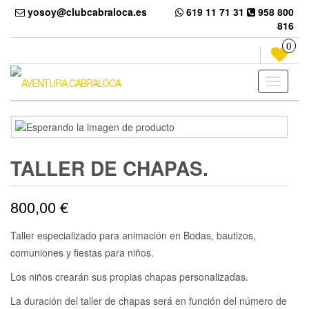
Skip
yosoy@clubcabraloca.es
619 11 71 31
958 800
to
816
the
content
0
Toggle
navigati
TALLER DE CHAPAS.
800,00
€
Taller especializado para animación en Bodas, bautizos,
comuniones y fiestas para niños.
Los niños crearán sus propias chapas personalizadas.
La duración del taller de chapas será en función del número de