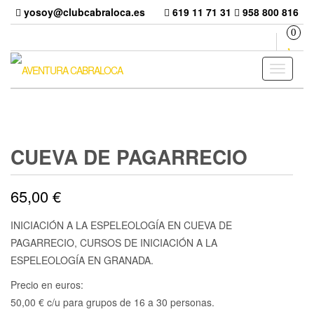
Skip
yosoy@clubcabraloca.es
619 11 71 31
958 800 816
to
0
the
content
Toggle
navigati
CUEVA DE PAGARRECIO
65,00
€
INICIACIÓN A LA ESPELEOLOGÍA EN CUEVA DE
PAGARRECIO, CURSOS DE INICIACIÓN A LA
ESPELEOLOGÍA EN GRANADA.
Precio en euros:
50,00 € c/u para grupos de 16 a 30 personas.