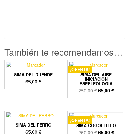
También te recomendamos…
¡OFERTA!
SIMA DEL DUENDE
SIMA DEL AIRE
INICIACION
65,00
€
ESPELEOLOGIA
El
El
250,00
€
65,00
€
precio
precio
original
actual
era:
es:
250,00 €.
65,00 €.
¡OFERTA!
SIMA DEL PERRO
SIMA COGOLLILLO
65,00
€
El
El
250,00
€
65,00
€