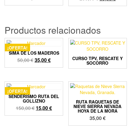
precio
precio
original
actual
era:
es:
250,00 €.
65,00 €.
Productos relacionados
¡OFERTA!
SIMA DE LOS MADEROS
CURSO TPV, RESCATE Y
El
El
50,00
€
35,00
€
SOCORRO
precio
precio
original
actual
era:
es:
50,00 €.
35,00 €.
¡OFERTA!
SENDERISMO RUTA DEL
GOLLIZNO
RUTA RAQUETAS DE
NIEVE SIERRA NEVADA
El
El
150,00
€
15,00
€
HOYA DE LA MORA
precio
precio
35,00
€
original
actual
era:
es:
150,00 €.
15,00 €.