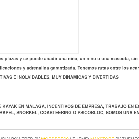
plazas y se puede añadir una niña, un niño o una mascota, sin af
icaciones y adrenalina garantizada. Tenemos rutas entre los acan
IVAS E INOLVIDABLES, MUY DINAMICAS Y DIVERTIDAS
 KAYAK EN MÁLAGA, INCENTIVOS DE EMPRESA, TRABAJO EN E
AK RAPEL, SNORKEL, COASTEERING O PSICOBLOC, SOMOS UNA 
UDLY POWERED BY
WORDPRESS
|
THEME:
MAXSTORE
BY THEME