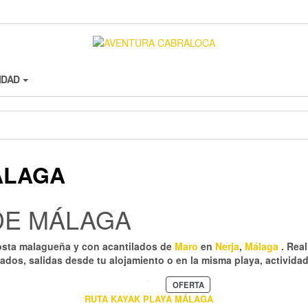
CIDAD
ÁLAGA
DE MÁLAGA
osta malagueña y con acantilados de
Maro
en
Nerja
,
Málaga
. Rea
lados, salidas desde tu alojamiento o en la misma playa, activida
PRODUCTO
OFERTA
EN
RUTA KAYAK PLAYA MÁLAGA
OFERTA