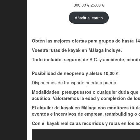
El
El
300,00
€
25,00
€
precio
precio
original
actual
Añadir al carrito
era:
es:
300,00 €.
25,00 €.
Obtén las mejores ofertas para grupos de hasta 1
Vuestra rutas de kayak en Málaga incluye.
Todo incluido. seguros de R.C. y accidente, monito
Posibilidad de neopreno y aletas 10,00 €.
Disponemos de transporte puerta a puerta.
Modalidades, presupuestos o cualquier duda que te
acuático. Valoraremos la edad y complexión de los
El alquiler de kayak en Málaga con monitores titul
eventos e incentivos de empresa, teambuilding o 
Con el kayak realizaras recorridos y rutas en los a