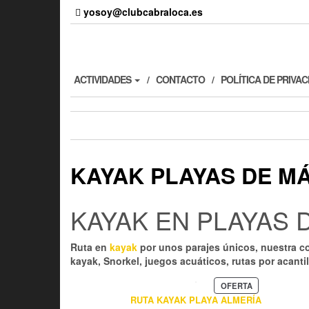
Skip
yosoy@clubcabraloca.es
to
the
content
ACTIVIDADES
CONTACTO
POLÍTICA DE PRIVA
KAYAK PLAYAS DE M
KAYAK EN PLAYAS 
Ruta en
kayak
por unos parajes únicos, nuestra c
kayak, Snorkel, juegos acuáticos, rutas por acanti
PRODUCTO
OFERTA
EN
RUTA KAYAK PLAYA ALMERÍA
OFERTA