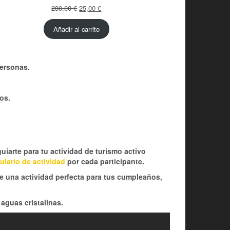
El
El
280,00
€
25,00
€
precio
precio
original
actual
Añadir al carrito
era:
es:
280,00 €.
25,00 €.
personas.
os.
iarte para tu actividad de turismo activo
ulario de actividad
por cada participante.
de una actividad perfecta para tus cumpleaños,
 aguas cristalinas.