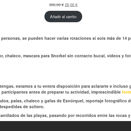
El
El
300,00
€
25,00
€
precio
precio
original
actual
Añadir al carrito
era:
es:
300,00 €.
25,00 €.
4 personas, se pueden hacer varias rotaciones si sois más de 14 
r, chaleco, mascara para Snorkel sin contacto bucal, videos y fot
ngas, estamos a tu entera disposición para aclararte e incluso gu
 participantes antes de preparar tu actividad, imprescindible
form
ados, palas, chaleco y gafas de Esnórquel, reportaje fotográfico 
despedidas de soltero.
cantilados de las playas, pasando por recorridos entre las rocas y