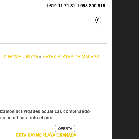
619 11 71 31
958 800 816
0
HOME
»
BLOG
»
KAYAK PLAYAS DE MÁLAGA
lizamos actividades acuáticas combinando
des acuáticas todo el año.
PRODUCTO
OFERTA
EN
RUTA KAYAK PLAYA GRANADA
OFERTA