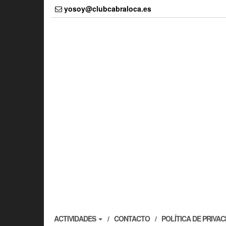
Skip
yosoy@clubcabraloca.es
to
the
content
ACTIVIDADES
CONTACTO
POLÍTICA DE PRIVA