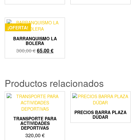
precio
precio
original
actual
era:
es:
100,00 €.
80,00 €.
¡OFERTA!
BARRANQUISMO LA
BOLERA
El
El
300,00
€
65,00
€
precio
precio
original
actual
era:
es:
300,00 €.
65,00 €.
Productos relacionados
PRECIOS BARRA PLAZA
DÚDAR
TRANSPORTE PARA
ACTIVIDADES
DEPORTIVAS
320,00
€