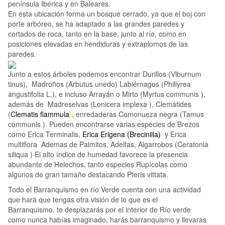
península Ibérica y en Baleares.
En esta ubicación forma un bosque cerrado, ya que el boj con
porte arbóreo, se ha adaptado a las grandes paredes y
cortados de roca, tanto en la base, junto al río, como en
posiciones elevadas en hendiduras y extraplomos de las
paredes.
Junto a estos árboles podemos encontrar Durillos (Viburnum
tinus), Madroños (Arbutus unedo) Labiérnagos (Phillyrea
angustifolia L.), e incluso Arrayán o Mirto (Myrtus communis ),
además de Madreselvas (Lonicera implexa ), Clemátides
(
Clematis flammula
)
, enredaderas Comonueza negra (Tamus
communis ). Pueden encontrarse varias especies de Brezos
como Erica Terminalis,
Erica Erigena (Brecinilla)
y Erica
multiflora Ademas de Palmitos, Adelfas, Algarrobos (Ceratonia
siliqua ) El alto índice de humedad favorece la presencia
abundante de Helechos, tanto especies Rupícolas como
algunos de gran tamaño destacando Pteris vittata.
Todo el Barranquismo en río Verde cuenta con una actividad
que hará que tengas otra visión de lo que es el
Barranquismo, te desplazarás por el interior de Río verde
como nunca habías imaginado, harás barranquismo y llevaras