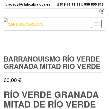
Skip
yosoy@clubcabraloca.es
619 11 71 31
958 800 816
to
0
the
content
Toggle
navigati
BARRANQUISMO RÍO VERDE
GRANADA MITAD RIO VERDE
60,00
€
RÍO VERDE GRANADA
MITAD DE RÍO VERDE