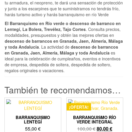
tu armadura, el neopreno, te dará una sensación de protección
y junto a los escarpines que te suministramos no tendrás frío,
harás turismo activo y harás barranquismo en río Verde
El Barranquismo en Río verde o descenso de barranco en
Lentegí, La Bolera, Trevélez, Tajo Cortes
. Consulta precios,
modalidades, presupuestos y obtén las mejores ofertas en
descenso de barrancos en Granada, Jaen, Almería, Málaga
y toda Andalucía
. La actividad de
descenso de barrancos
en Granada, Jaen, Almería, Málaga y toda Andalucía
es
ideal para la celebración de cumpleaños, eventos e incentivos
de empresa, despedida de soltera, despedida de soltero,
regalos originales o vacaciones.
También te recomendamos…
¡OFERTA!
BARRANQUISMO
BARRANQUISMO RÍO
LENTEGÍ
VERDE INTEGRAL
El
El
55,00
€
100,00
€
80,00
€