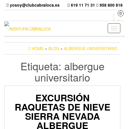
Skip
yosoy@clubcabraloca.es
619 11 71 31
958 800 816
to
0
the
content
Toggle
navigati
HOME
»
BLOG
»
ALBERGUE UNIVERSITARIO
Etiqueta:
albergue
universitario
EXCURSIÓN
RAQUETAS DE NIEVE
SIERRA NEVADA
ALBERGUE