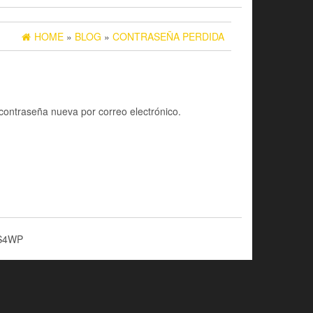
HOME
»
BLOG
»
CONTRASEÑA PERDIDA
 contraseña nueva por correo electrónico.
S4WP