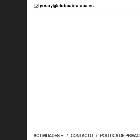
Skip
yosoy@clubcabraloca.es
to
the
content
ACTIVIDADES
CONTACTO
POLÍTICA DE PRIVA