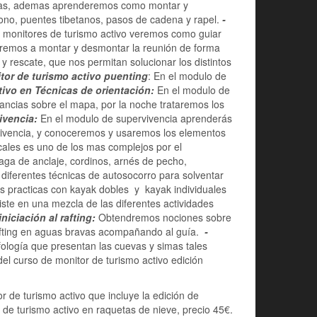
sonas, ademas aprenderemos como montar y
 mono, puentes tibetanos, pasos de cadena y rapel.
-
 monitores de turismo activo veremos como guiar
deremos a montar y desmontar la reunión de forma
 rescate, que nos permitan solucionar los distintos
tor de turismo activo puenting
: En el modulo de
tivo en Técnicas de orientación:
En el modulo de
stancias sobre el mapa, por la noche trataremos los
ivencia:
En el modulo de supervivencia aprenderás
rvivencia, y conoceremos y usaremos los elementos
cales es uno de los mas complejos por el
vaga de anclaje, cordinos, arnés de pecho,
ferentes técnicas de autosocorro para solventar
s practicas con kayak dobles y kayak individuales
ste en una mezcla de las diferentes actividades
niciación al rafting:
Obtendremos nociones sobre
rafting en aguas bravas acompañando al guía.
-
fología que presentan las cuevas y simas tales
l curso de monitor de turismo activo edición
r de turismo activo que incluye la edición de
 de turismo activo en raquetas de nieve, precio 45€.